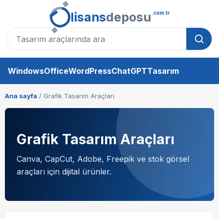
lisans
deposu
.com.tr
Windows
Office
WordPress
ChatGPT
Tasarım
Ana sayfa
/ Grafik Tasarım Araçları
Grafik Tasarım Araçları
Canva, CapCut, Adobe, Freepik ve stok görsel
araçları için dijital ürünler.