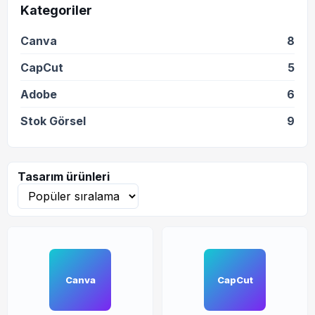
Kategoriler
Canva
8
CapCut
5
Adobe
6
Stok Görsel
9
Tasarım ürünleri
Canva
CapCut