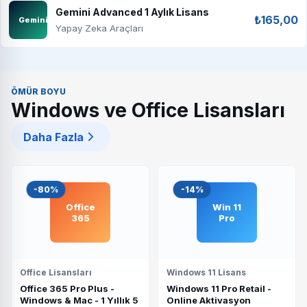
Gemini Advanced 1 Aylık Lisans
₺165,00
Gemini
Yapay Zeka Araçları
ÖMÜR BOYU
Windows ve Office Lisansları
Daha Fazla
-80%
-14%
Office
Win 11
365
Pro
Office Lisansları
Windows 11 Lisans
Office 365 Pro Plus -
Windows 11 Pro Retail -
Windows & Mac - 1 Yıllık 5
Online Aktivasyon