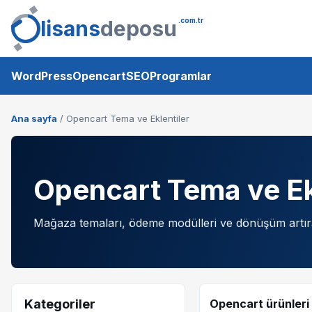
lisans
deposu
.com.tr
WordPress
Opencart
SEO
Programlar
Ana sayfa
/ Opencart Tema ve Eklentiler
Opencart Tema ve Ek
Mağaza temaları, ödeme modülleri ve dönüşüm artıra
Kategoriler
Opencart ürünleri