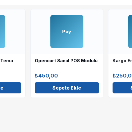
Pay
 Tema
Opencart Sanal POS Modülü
Kargo En
₺450,00
₺250,
le
Sepete Ekle